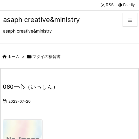

Feedly
RSS
asaph creative&ministry

asaph creative&ministry

メニュ

サイド

ホーム
>

マタイの福音書

前へ

060一心（いっしん）
次へ


2023-07-20
検索