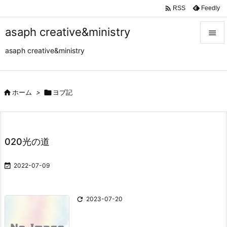

Feedly
RSS
asaph creative&ministry

asaph creative&ministry

メニュ

サイド

ホーム
>

ヨブ記

前へ

020光の道
次へ


2022-07-09
検索

2023-07-20