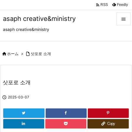

Feedly
RSS
asaph creative&ministry

asaph creative&ministry

メニュ

サイド

ホーム
>

삿포로 소개

前へ

삿포로 소개
次へ


2025-03-07
検索
Copy