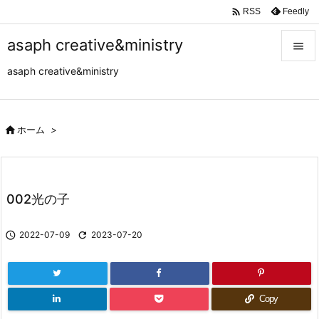

Feedly
RSS
asaph creative&ministry

asaph creative&ministry

メニュ

サイド

ホーム
>

前へ

002光の子
次へ


2022-07-09

2023-07-20
検索
Copy