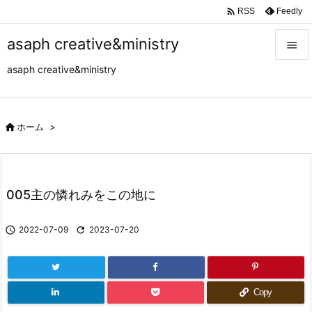

Feedly
RSS
asaph creative&ministry

asaph creative&ministry

メニュ

サイド

ホーム
>

前へ

005主の憐れみをこの地に
次へ


2022-07-09

2023-07-20
検索
Copy