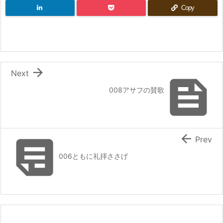
Copy

Next

008アサフの賛歌


Prev
006ともに礼拝ささげ