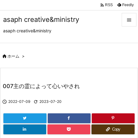

Feedly
RSS
asaph creative&ministry

asaph creative&ministry

メニュ

サイド

ホーム
>

前へ

007主の霊によって心いやされ
次へ


2022-07-09

2023-07-20
検索
Copy