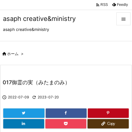

Feedly
RSS
asaph creative&ministry

asaph creative&ministry

メニュ

サイド

ホーム
>

前へ

017御霊の実（みたまのみ）
次へ


2022-07-09

2023-07-20
検索
Copy