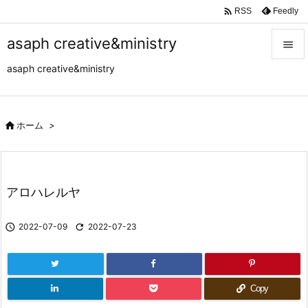

Feedly
RSS
asaph creative&ministry

asaph creative&ministry

メニュ

サイド

ホーム
>

前へ

アロハレルヤ
次へ


2022-07-09

2022-07-23
検索
Copy